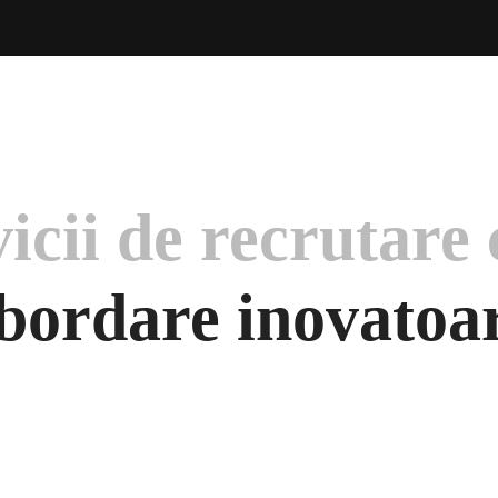
vicii de recrutare 
bordare inovatoa