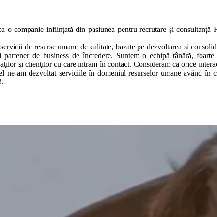
 o companie inființată din pasiunea pentru recrutare și consultanță 
servicii de resurse umane de calitate, bazate pe dezvoltarea și consolid
ui partener de business de încredere. Suntem o echipă tânără, foarte 
daţilor şi clienţilor cu care intrăm în contact. Considerăm că orice int
el ne-am dezvoltat serviciile în domeniul resurselor umane având în c
ă.