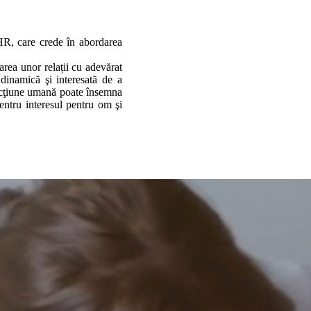
HR, care crede în abordarea
area unor relații cu adevărat
dinamică şi interesată de a
eracţiune umană poate însemna
entru interesul pentru om şi