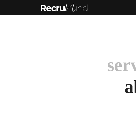
ser
a