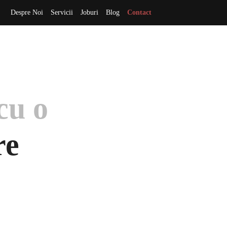
Despre Noi
Servicii
Joburi
Blog
Contact
cu o
re